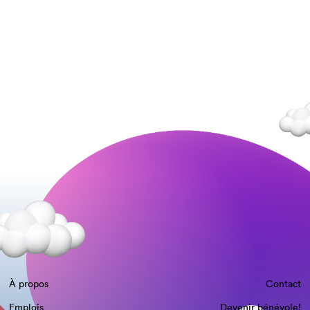
À propos
Contact
Emplois
Devenir bénévole!