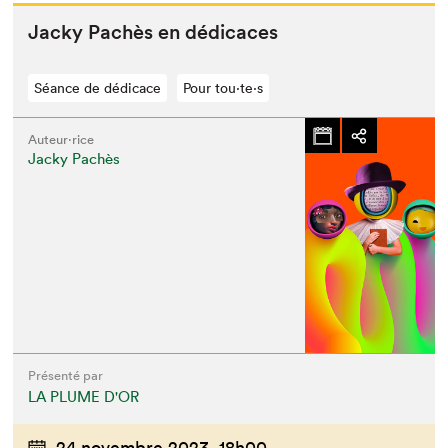
Jacky Pachès en dédicaces
Séance de dédicace
Pour tou⋅te⋅s
Auteur·rice
Jacky Pachès
Présenté par
LA PLUME D'OR
24 novembre 2023,
18h00