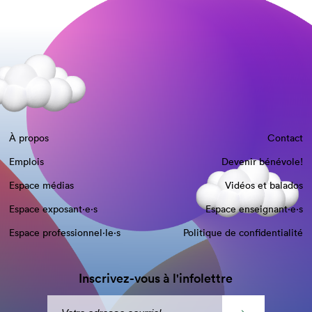
À propos
Contact
Emplois
Devenir bénévole!
Espace médias
Vidéos et balados
Espace exposant·e⋅s
Espace enseignant·e⋅s
Espace professionnel·le⋅s
Politique de confidentialité
Inscrivez-vous à l'infolettre