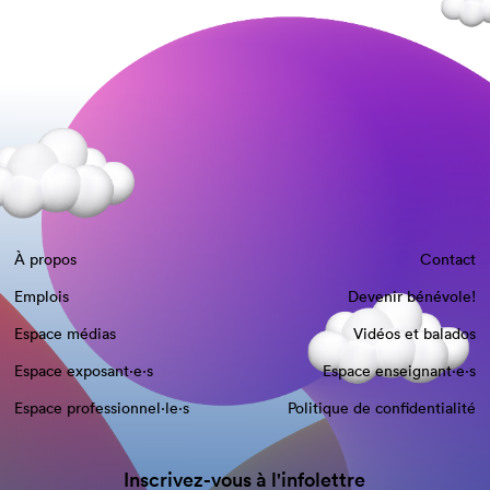
À propos
Contact
Emplois
Devenir bénévole!
Espace médias
Vidéos et balados
Espace exposant·e⋅s
Espace enseignant·e⋅s
Espace professionnel·le⋅s
Politique de confidentialité
Inscrivez-vous à l'infolettre