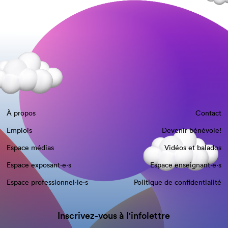
À propos
Contact
Emplois
Devenir bénévole!
Espace médias
Vidéos et balados
Espace exposant·e⋅s
Espace enseignant·e⋅s
Espace professionnel·le⋅s
Politique de confidentialité
Inscrivez-vous à l'infolettre