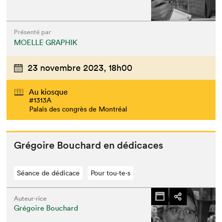
Présenté par
MOELLE GRAPHIK
23 novembre 2023,
18h00
Au kiosque
#1313A
Palais des congrès de Montréal
Gré­goire Bouchard en dédicaces
Séance de dédicace
Pour tou⋅te⋅s
Auteur·rice
Grégoire Bouchard