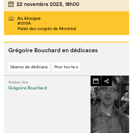
22 novembre 2023,
18h00
Au kiosque
#1313A
Palais des congrès de Montréal
Gré­goire Bouchard en dédicaces
Séance de dédicace
Pour tou⋅te⋅s
Auteur·rice
Grégoire Bouchard