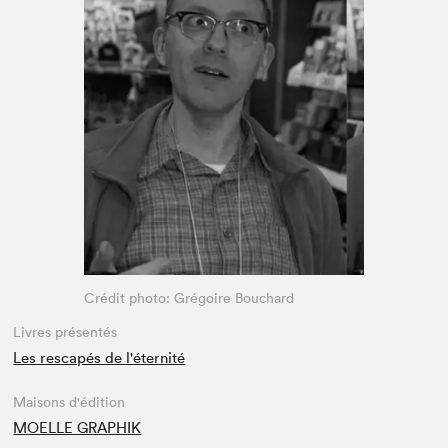
Espace médias
Crédit photo: Grégoire Bouchard
Livres présentés
Les rescapés de l'éternité
Maisons d'édition
MOELLE GRAPHIK