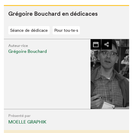
Gré­goire Bouchard en dédicaces
Séance de dédicace
Pour tou⋅te⋅s
Auteur·rice
Grégoire Bouchard
Présenté par
MOELLE GRAPHIK