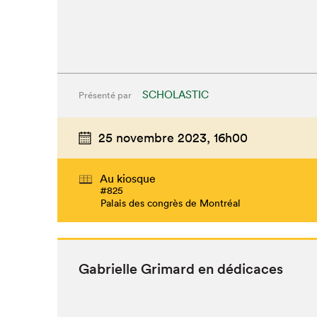
SCHOLASTIC
Présenté par
25 novembre 2023,
16h00
Que cher
Au kiosque
#825
Palais des congrès de Montréal
Gabrielle Gri­mard en dédicaces