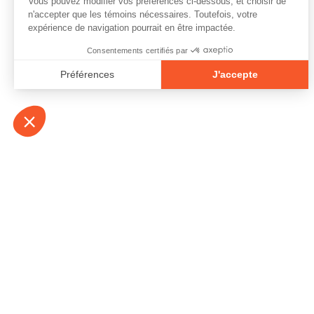
À propos
Contact
Emplois
Devenir bénévo
Espace médias
Vidéos et balad