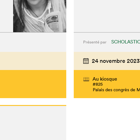
SCHOLASTI
Présenté par
24 novembre 2023
chez-vous?
Au kiosque
#825
Palais des congrès de 