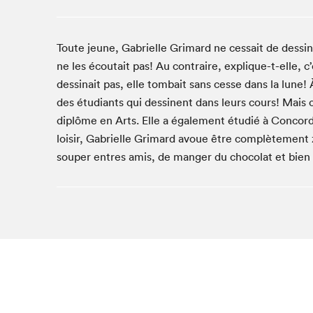
Café La Presse
Espace Côte-des-Neiges
Toute jeune, Gabrielle Grimard ne cessait de dessin
Espace jeunesse présenté par Desjardins
ne les écoutait pas! Au contraire, explique-t-elle, c
Espace Zines
dessinait pas, elle tombait sans cesse dans la lune!
La lecture en cadeau
des étudiants qui dessinent dans leurs cours! Mais 
Le grand jeu de lecture à voix haute du Salon du livre
de Montréal
diplôme en Arts. Elle a également étudié à Concor
Lettres québécoises au Salon
loisir, Gabrielle Grimard avoue être complètement 
souper entres amis, de manger du chocolat et bien 
Louisiane enracinée et branchée
Mur des illustrateur·rice·s
SLM PRO
Zone Manga