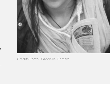
À propos du Salon
Liste des exposant·e·s
Liste des auteur·rice·s
e
Crédits Photo - Gabrielle Grimard