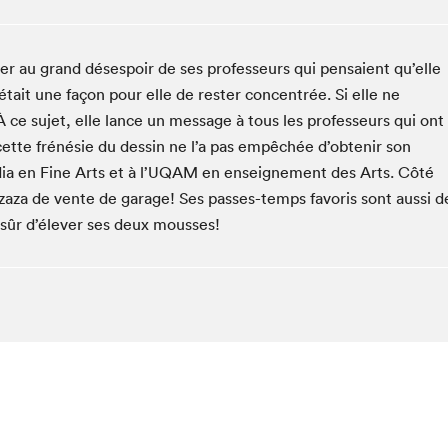
Espace ado | Lis-moi MTL
Espace des tout-petits
er au grand désespoir de ses professeurs qui pensaient qu’elle
Espace Radio-Canada
’était une façon pour elle de rester concentrée. Si elle ne
La cabane à culture
 À ce sujet, elle lance un message à tous les professeurs qui ont
La Maison des libraires
cette frénésie du dessin ne l’a pas empêchée d’obtenir son
Le Salon dans ta classe
dia en Fine Arts et à l’UQAM en enseignement des Arts. Côté
Liseur Public
zaza de vente de garage! Ses passes-temps favoris sont aussi d
sûr d’élever ses deux mousses!
Matinées scolaires Hydro-Québec
Narra
Vitrine du Festival littéraire international Metropolis
bleu au SLM