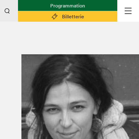
Programmation
Billetterie
Liens pratiques
Plan du Salon
Préparer sa visite
Partenaires
Espace médias
Espace exposant·e·s
Espace enseignant·e·s
Espace participant⋅e⋅s
Espace Salon dans la ville
Espace bénévoles
Devenir bénévole