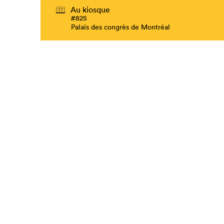
Au kiosque
#825
Palais des congrès de Montréal