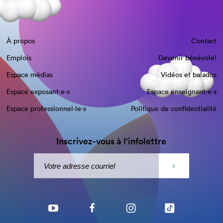
À propos
Contact
Emplois
Devenir bénévole!
Espace médias
Vidéos et balados
Espace exposant·e⋅s
Espace enseignant·e⋅s
Espace professionnel·le⋅s
Politique de confidentialité
Inscrivez-vous à l'infolettre