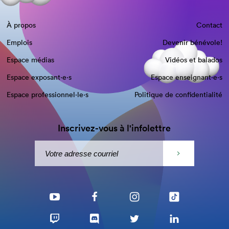
À propos
Contact
Emplois
Devenir bénévole!
Espace médias
Vidéos et balados
Espace exposant·e⋅s
Espace enseignant·e⋅s
Espace professionnel·le⋅s
Politique de confidentialité
Inscrivez-vous à l'infolettre