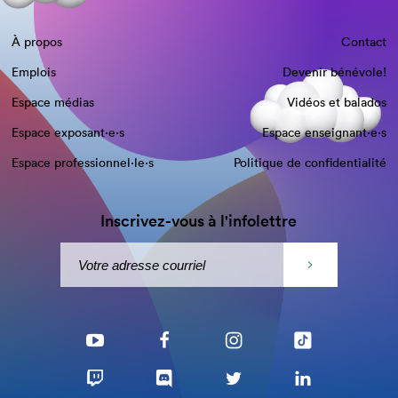
À propos
Contact
Emplois
Devenir bénévole!
Espace médias
Vidéos et balados
Espace exposant·e⋅s
Espace enseignant·e⋅s
Espace professionnel·le⋅s
Politique de confidentialité
Inscrivez-vous à l'infolettre