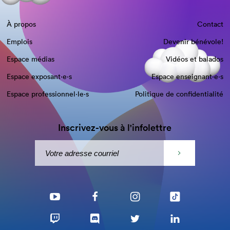
À propos
Contact
Emplois
Devenir bénévole!
Espace médias
Vidéos et balados
Espace exposant·e⋅s
Espace enseignant·e⋅s
Espace professionnel·le⋅s
Politique de confidentialité
Inscrivez-vous à l'infolettre