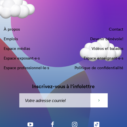
À propos
Contact
Emplois
Devenir bénévole!
Espace médias
Vidéos et balados
Espace exposant·e⋅s
Espace enseignant·e⋅s
Espace professionnel·le⋅s
Politique de confidentialité
Inscrivez-vous à l'infolettre