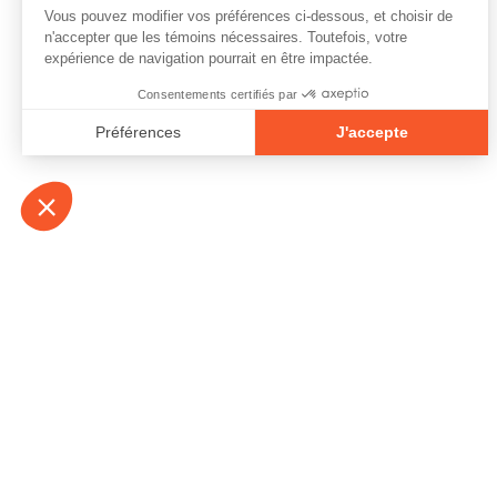
À propos
Contact
Emplois
Devenir bénévo
Espace médias
Vidéos et balad