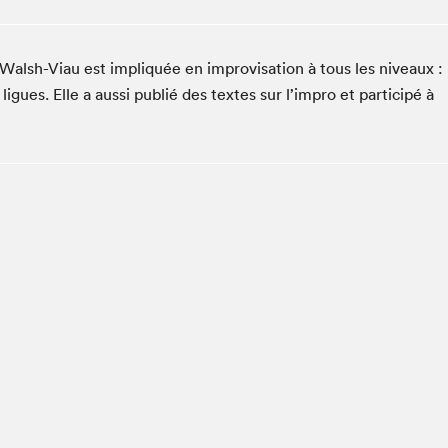
Espace ado | Lis-moi MTL
Espace des tout-petits
alsh-Viau est impliquée en improvisation à tous les niveaux :
Espace Radio-Canada
ligues. Elle a aussi publié des textes sur l’impro et participé à
La cabane à culture
La Maison des libraires
Le Salon dans ta classe
Liseur Public
Matinées scolaires Hydro-Québec
Narra
Vitrine du Festival littéraire international Metropolis
bleu au SLM