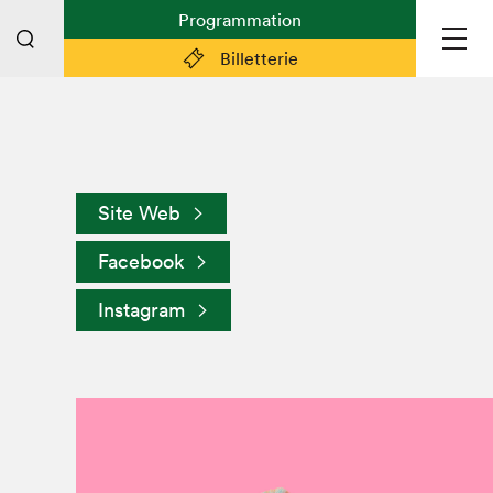
Programmation
Billetterie
Liens pratiques
Plan du Salon
Site Web
Préparer sa visite
Facebook
Partenaires
Espace médias
Instagram
Espace exposant·e·s
Espace enseignant·e·s
Espace participant⋅e⋅s
Espace Salon dans la ville
Espace bénévoles
Devenir bénévole