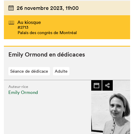
26 novembre 2023,
11h00
Au kiosque
#2713
Palais des congrès de Montréal
Emi­ly Ormond en dédicaces
Séance de dédicace
Adulte
Auteur·rice
Emily Ormond