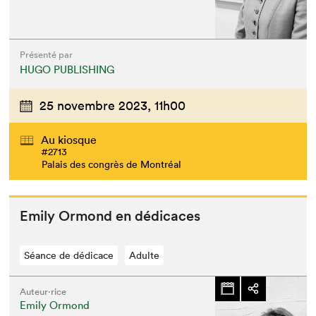
Présenté par
HUGO PUBLISHING
25 novembre 2023,
11h00
Au kiosque
#2713
Palais des congrès de Montréal
Emi­ly Ormond en dédicaces
Séance de dédicace
Adulte
Auteur·rice
Emily Ormond