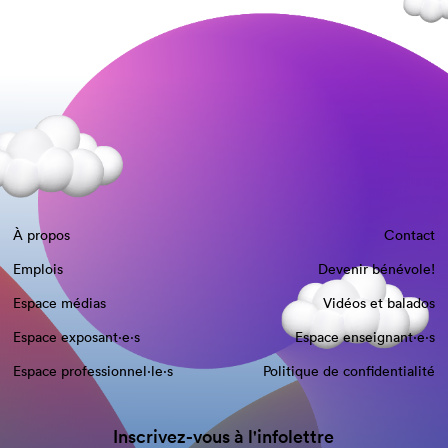
À propos
Contact
Emplois
Devenir bénévole!
Espace médias
Vidéos et balados
Espace exposant·e⋅s
Espace enseignant·e⋅s
Espace professionnel·le⋅s
Politique de confidentialité
Inscrivez-vous à l'infolettre