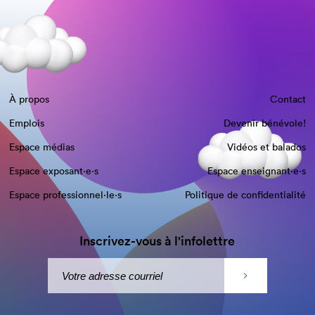
À propos
Contact
Emplois
Devenir bénévole!
Espace médias
Vidéos et balados
Espace exposant·e⋅s
Espace enseignant·e⋅s
Espace professionnel·le⋅s
Politique de confidentialité
Inscrivez-vous à l'infolettre