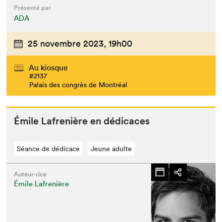
Présenté par
ADA
25 novembre 2023,
19h00
Au kiosque
#2137
Palais des congrès de Montréal
Émile Lafrenière en dédicaces
Séance de dédicace
Jeune adulte
Auteur·rice
Émile Lafrenière