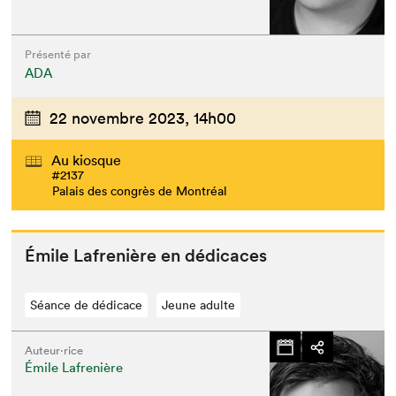
Présenté par
ADA
22 novembre 2023,
14h00
Au kiosque
#2137
Palais des congrès de Montréal
Émile Lafrenière en dédicaces
Séance de dédicace
Jeune adulte
Auteur·rice
Émile Lafrenière