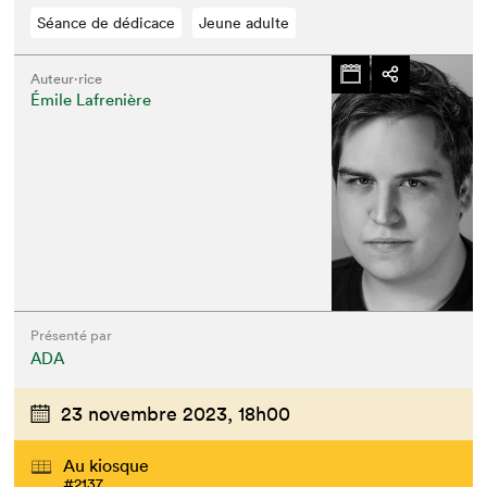
Séance de dédicace
Jeune adulte
Auteur·rice
Émile Lafrenière
Présenté par
ADA
23 novembre 2023,
18h00
Au kiosque
#2137