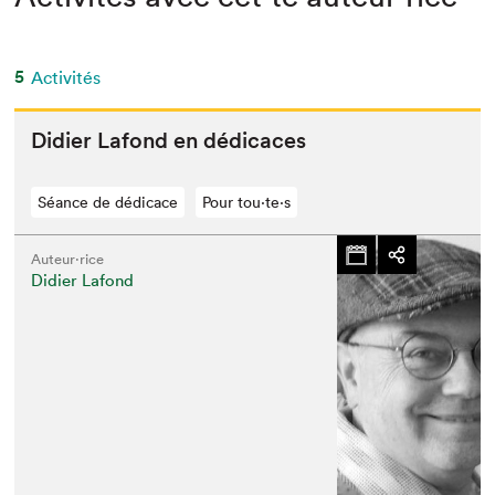
5
Activités
Didi­er Lafond en dédicaces
Séance de dédicace
Pour tou⋅te⋅s
Auteur·rice
Didier Lafond