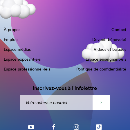
À propos
Contact
Emplois
Devenir bénévole!
Espace médias
Vidéos et balados
Espace exposant·e⋅s
Espace enseignant·e⋅s
Espace professionnel·le⋅s
Politique de confidentialité
Inscrivez-vous à l'infolettre