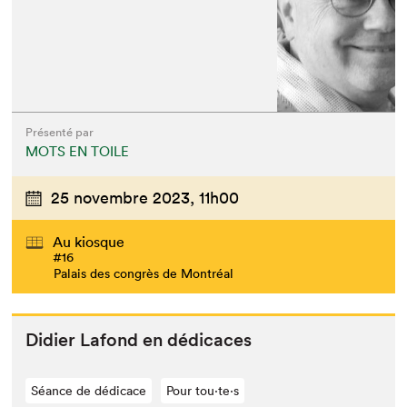
Présenté par
MOTS EN TOILE
25 novembre 2023,
11h00
Au kiosque
#16
Palais des congrès de Montréal
Didi­er Lafond en dédicaces
Séance de dédicace
Pour tou⋅te⋅s