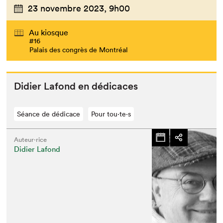
23 novembre 2023,
9h00
Au kiosque
#16
Palais des congrès de Montréal
Didi­er Lafond en dédicaces
Séance de dédicace
Pour tou⋅te⋅s
Auteur·rice
Didier Lafond