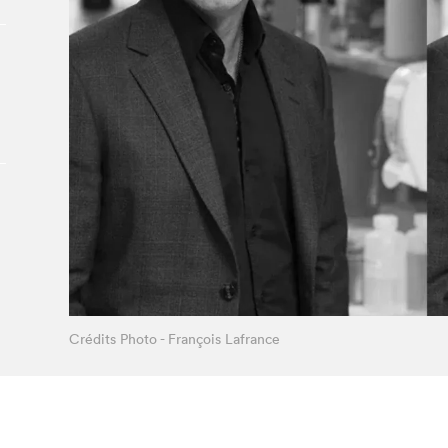
À propos du Salon
Liste des exposant·e·s
Liste des auteur·rice·s
Crédits Photo - François Lafrance