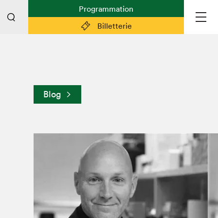
Programmation
Billetterie
Liens pratiques
Plan du Salon
Blog
Préparer sa visite
Partenaires
Espace médias
Espace exposant·e·s
Espace enseignant·e·s
Espace participant⋅e⋅s
Espace Salon dans la ville
Espace bénévoles
Devenir bénévole