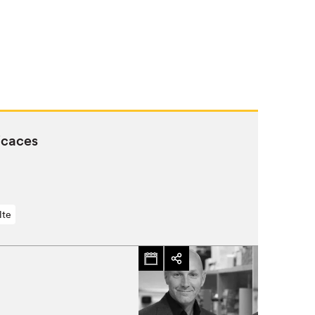
icaces
lte