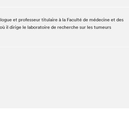
Espace ado | Lis-moi MTL
Espace des tout-petits
ogue et professeur titulaire à la Faculté de médecine et des
Espace Radio-Canada
où il dirige le laboratoire de recherche sur les tumeurs
La cabane à culture
La Maison des libraires
Le Salon dans ta classe
Liseur Public
Matinées scolaires Hydro-Québec
Narra
Vitrine du Festival littéraire international Metropolis
bleu au SLM