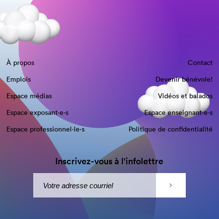
À propos
Contact
Emplois
Devenir bénévole!
Espace médias
Vidéos et balados
Espace exposant·e⋅s
Espace enseignant·e⋅s
Espace professionnel·le⋅s
Politique de confidentialité
Inscrivez-vous à l'infolettre