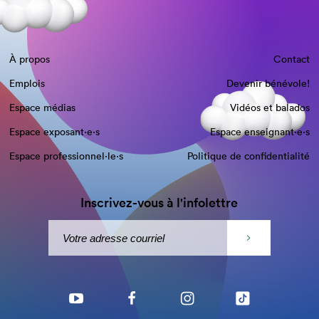
À propos
Contact
Emplois
Devenir bénévole!
Espace médias
Vidéos et balados
Espace exposant·e⋅s
Espace enseignant·e⋅s
Espace professionnel·le⋅s
Politique de confidentialité
Inscrivez-vous à l'infolettre