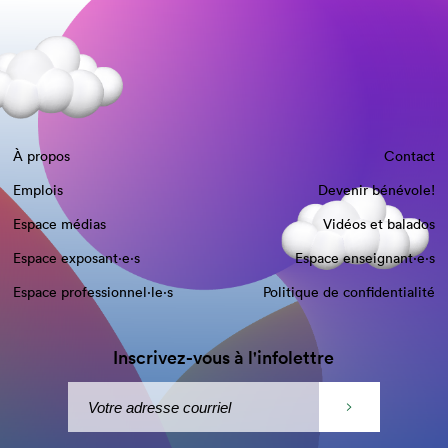
À propos
Contact
Emplois
Devenir bénévole!
Espace médias
Vidéos et balados
Espace exposant·e⋅s
Espace enseignant·e⋅s
Espace professionnel·le⋅s
Politique de confidentialité
Inscrivez-vous à l'infolettre