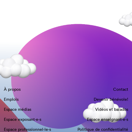
À propos
Contact
Emplois
Devenir bénévole!
Espace médias
Vidéos et balados
Espace exposant·e⋅s
Espace enseignant·e⋅s
Espace professionnel·le⋅s
Politique de confidentialité