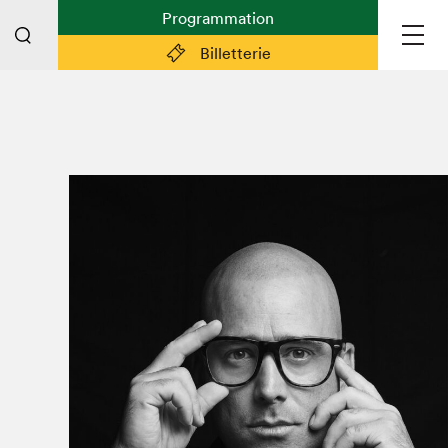
Programmation
Billetterie
Liens pratiques
Plan du Salon
Préparer sa visite
Partenaires
Espace médias
Espace exposant·e·s
Espace enseignant·e·s
Espace participant⋅e⋅s
Espace Salon dans la ville
Espace bénévoles
Devenir bénévole