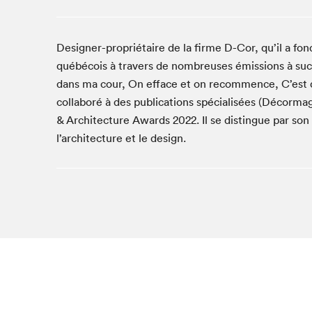
Café La Presse
Espace Côte-des-Neiges
Designer-propriétaire de la firme D-Cor, qu’il a fon
Espace jeunesse présenté par Desjardins
québécois à travers de nombreuses émissions à suc
Espace Zines
dans ma cour, On efface et on recommence, C’est quo
La lecture en cadeau
collaboré à des publications spécialisées (Décorma
Le grand jeu de lecture à voix haute du Salon du livre
de Montréal
& Architecture Awards 2022. Il se distingue par son
Lettres québécoises au Salon
l’architecture et le design.
Louisiane enracinée et branchée
Mur des illustrateur·rice·s
SLM PRO
Zone Manga