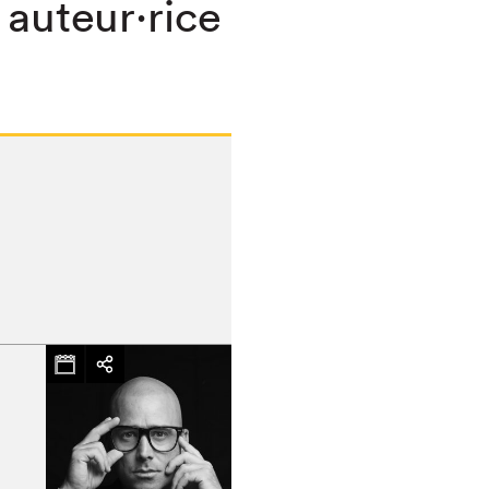
 auteur·rice
chez-vous?