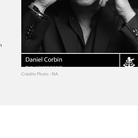
À propos du Salon
Liste des exposant·e·s
Liste des auteur·rice·s
n
Crédits Photo - NA