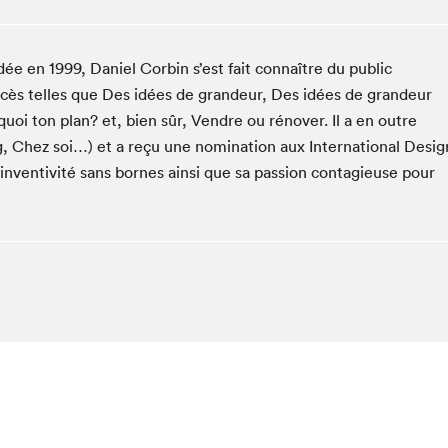
Espace ado | Lis-moi MTL
Espace des tout-petits
dée en 1999, Daniel Corbin s’est fait connaître du public
Espace Radio-Canada
cès telles que Des idées de grandeur, Des idées de grandeur
La cabane à culture
i ton plan? et, bien sûr, Vendre ou rénover. Il a en outre
La Maison des libraires
g, Chez soi…) et a reçu une nomination aux International Desig
Le Salon dans ta classe
 inventivité sans bornes ainsi que sa passion contagieuse pour
Liseur Public
Matinées scolaires Hydro-Québec
Narra
Vitrine du Festival littéraire international Metropolis
bleu au SLM