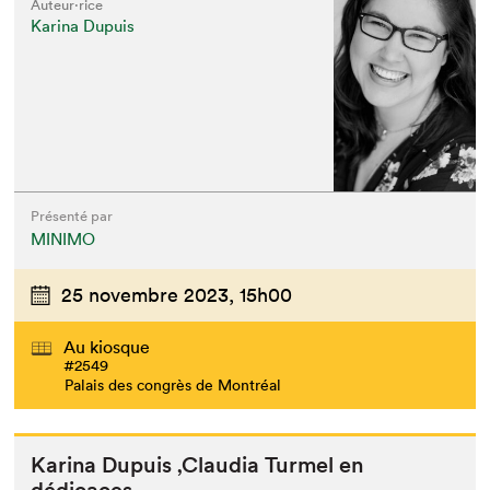
Auteur·rice
Karina Dupuis
Présenté par
MINIMO
25 novembre 2023,
15h00
Au kiosque
#2549
Palais des congrès de Montréal
Kari­na Dupuis
‚
Clau­dia Turmel en