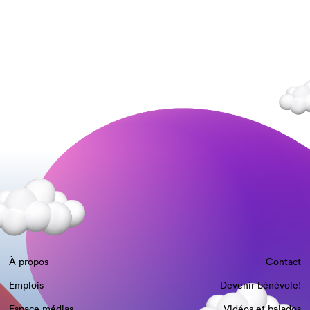
À propos
Contact
Emplois
Devenir bénévole!
Espace médias
Vidéos et balados