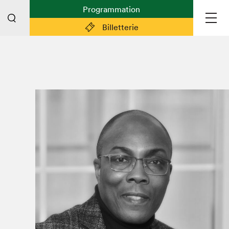
Programmation
Billetterie
Liens pratiques
Plan du Salon
Préparer sa visite
Partenaires
Espace médias
Espace exposant·e·s
Espace enseignant·e·s
Espace participant⋅e⋅s
Espace Salon dans la ville
Espace bénévoles
Devenir bénévole