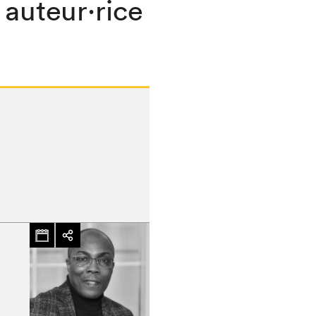
 auteur·rice
chez-vous?