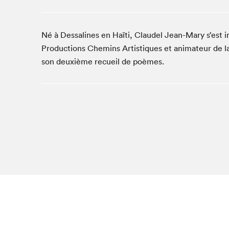
Café La Presse
Espace Côte-des-Neiges
Né à Dessalines en Haïti, Claudel Jean-Mary s’est i
Espace jeunesse présenté par Desjardins
Productions Chemins Artistiques et animateur de l
Espace Zines
son deuxième recueil de poèmes.
La lecture en cadeau
Le grand jeu de lecture à voix haute du Salon du livre
de Montréal
Lettres québécoises au Salon
Louisiane enracinée et branchée
Mur des illustrateur·rice·s
SLM PRO
Zone Manga