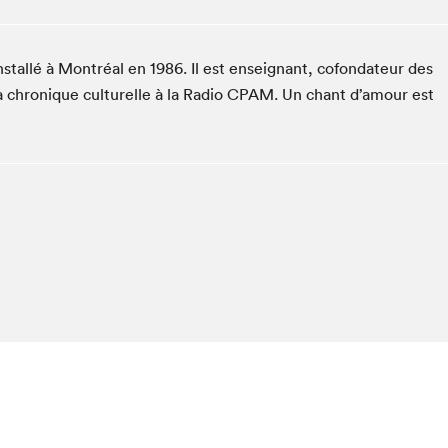
Espace ado | Lis-moi MTL
Espace des tout-petits
nstallé à Montréal en 1986. Il est enseignant, cofondateur des
Espace Radio-Canada
a chronique culturelle à la Radio CPAM. Un chant d’amour est
La cabane à culture
La Maison des libraires
Le Salon dans ta classe
Liseur Public
Matinées scolaires Hydro-Québec
Narra
Vitrine du Festival littéraire international Metropolis
bleu au SLM