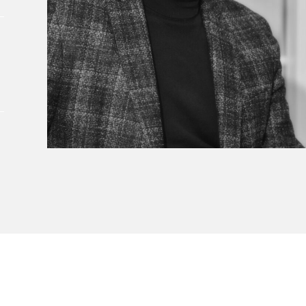
À propos du Salon
Liste des exposant·e·s
Liste des auteur·rice·s