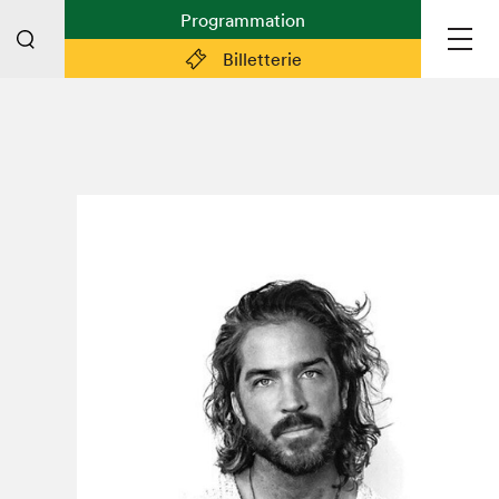
Programmation
Billetterie
Liens pratiques
Plan du Salon
Préparer sa visite
Partenaires
Espace médias
Espace exposant·e·s
Espace enseignant·e·s
Espace participant⋅e⋅s
Espace Salon dans la ville
Espace bénévoles
Devenir bénévole