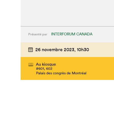
INTERFORUM CANADA
Présenté par
26 novembre 2023,
10h30
Au kiosque
#601, 602
Palais des congrès de Montréal