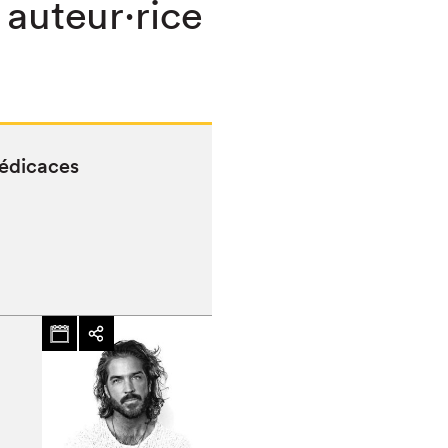
 auteur·rice
édicaces
chez-vous?