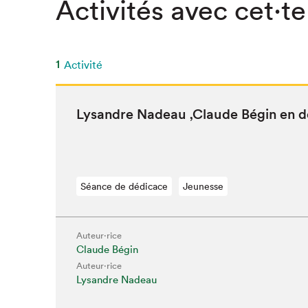
Activités avec cet·te
1
Activité
Lysan­dre Nadeau
‚
Claude Bégin en d
Séance de dédicace
Jeunesse
Auteur·rice
Claude Bégin
Que cher
Auteur·rice
Lysandre Nadeau