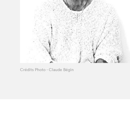
À propos du Salon
Liste des exposant·e·s
Liste des auteur·rice·s
Crédits Photo - Claude Bégin