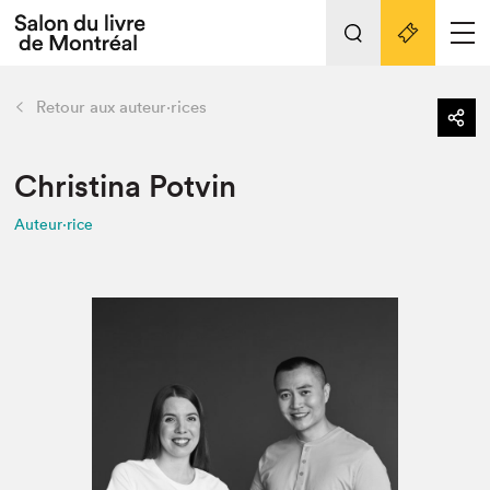
L'événement
Nos activités
retour
Retour aux auteur·rices
Préparer sa visite au Salon
Liens pratiques
Christina Potvin
Auteur·rice
Préparer sa visite
Actualités
Salon au Palais
SLM PRO
Salon dans la ville et en ligne
Projets partenaires
Espace exposant⋅e⋅s
Espace enseignant·e·s