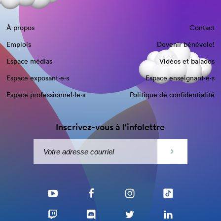
À propos
Contact
Emplois
Devenir bénévole!
Espace médias
Vidéos et balados
Espace exposant·e⋅s
Espace enseignant·e⋅s
Espace professionnel·le⋅s
Politique de confidentialité
Inscrivez-vous à l'infolettre