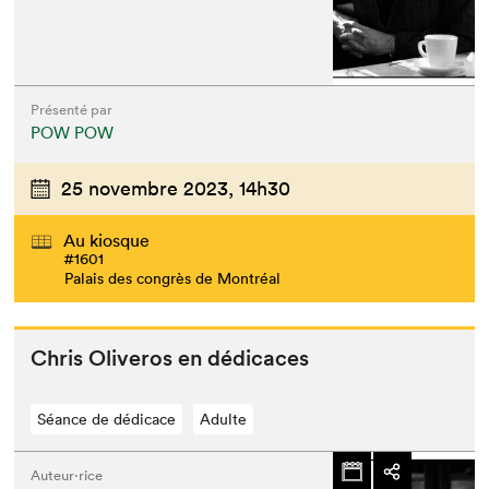
Présenté par
POW POW
25 novembre 2023,
14h30
Au kiosque
#1601
Palais des congrès de Montréal
Chris Oliv­eros en dédicaces
Séance de dédicace
Adulte
Auteur·rice