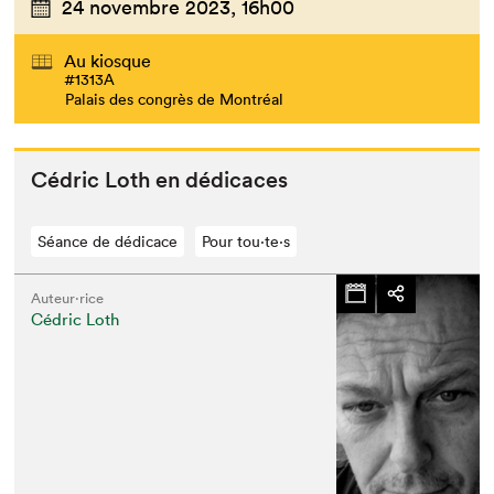
24 novembre 2023,
16h00
Au kiosque
#1313A
Palais des congrès de Montréal
Cédric Loth en dédicaces
Séance de dédicace
Pour tou⋅te⋅s
Auteur·rice
Cédric Loth