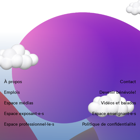
À propos
Contact
Emplois
Devenir bénévole!
Espace médias
Vidéos et balados
Espace exposant·e⋅s
Espace enseignant·e⋅s
Espace professionnel·le⋅s
Politique de confidentialité