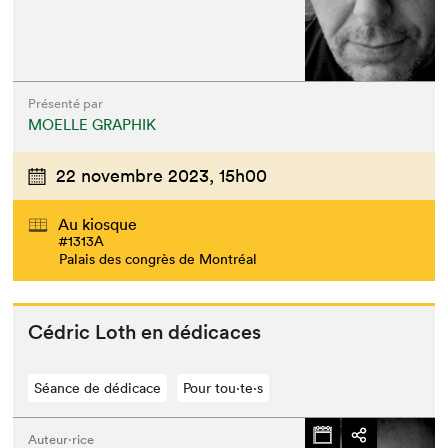
Présenté par
MOELLE GRAPHIK
22 novembre 2023,
15h00
Au kiosque
#1313A
Palais des congrès de Montréal
Cédric Loth en dédicaces
Séance de dédicace
Pour tou⋅te⋅s
Auteur·rice