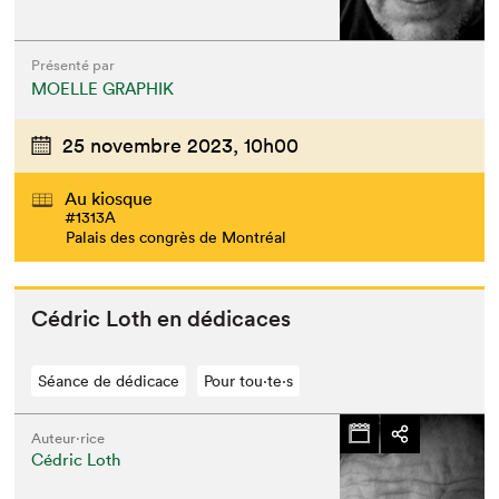
Présenté par
MOELLE GRAPHIK
25 novembre 2023,
10h00
Au kiosque
#1313A
Palais des congrès de Montréal
Cédric Loth en dédicaces
Séance de dédicace
Pour tou⋅te⋅s
Auteur·rice
Cédric Loth