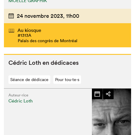
MOELLE GRAPHIK
24 novembre 2023,
11h00
Au kiosque
#1313A
Palais des congrès de Montréal
Cédric Loth en dédicaces
Séance de dédicace
Pour tou⋅te⋅s
Auteur·rice
Que cherchez-vous?
Cédric Loth