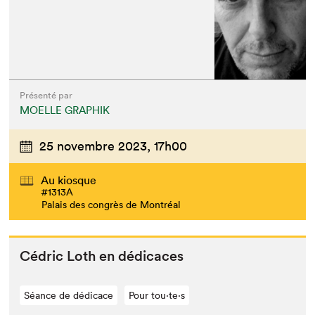
Présenté par
MOELLE GRAPHIK
25 novembre 2023,
17h00
Au kiosque
#1313A
Palais des congrès de Montréal
Cédric Loth en dédicaces
Séance de dédicace
Pour tou⋅te⋅s