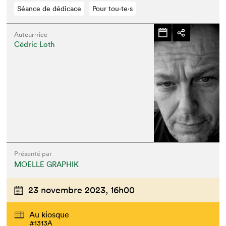
Séance de dédicace
Pour tou⋅te⋅s
Auteur·rice
Cédric Loth
Présenté par
MOELLE GRAPHIK
23 novembre 2023,
16h00
Au kiosque
#1313A