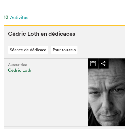
10
Activités
Cédric Loth en dédicaces
Séance de dédicace
Pour tou⋅te⋅s
Auteur·rice
Cédric Loth