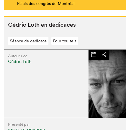
Palais des congrès de Montréal
Cédric Loth en dédicaces
Séance de dédicace
Pour tou⋅te⋅s
Auteur·rice
Cédric Loth
Présenté par