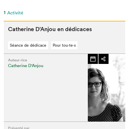
1
Activité
Cather­ine D’An­jou en dédicaces
Séance de dédicace
Pour tou⋅te⋅s
Auteur·rice
Catherine D'Anjou
Présenté par