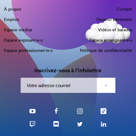
À propos
Contact
Emplois
Devenir bénévole!
Espace médias
Vidéos et balados
Espace exposant·e⋅s
Espace enseignant·e⋅s
Espace professionnel·le⋅s
Politique de confidentialité
Inscrivez-vous à l'infolettre