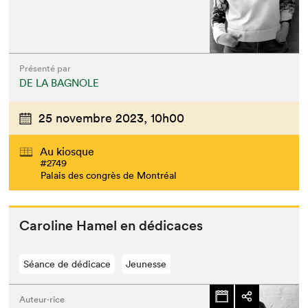
Présenté par
DE LA BAGNOLE
25 novembre 2023,
10h00
Au kiosque
#2749
Palais des congrès de Montréal
Car­o­line Hamel en dédicaces
Séance de dédicace
Jeunesse
Auteur·rice