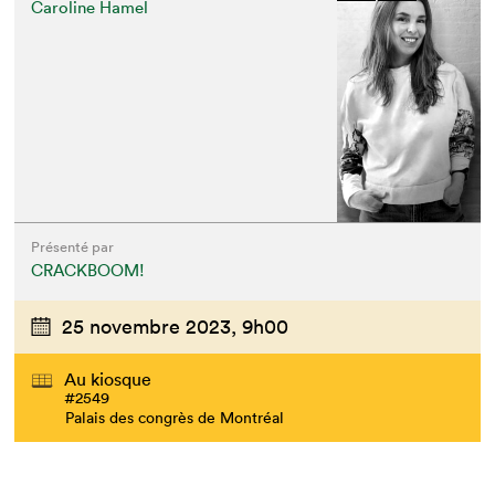
Caroline Hamel
Présenté par
CRACKBOOM!
25 novembre 2023,
9h00
Que cherchez-vous?
Au kiosque
#2549
Palais des congrès de Montréal