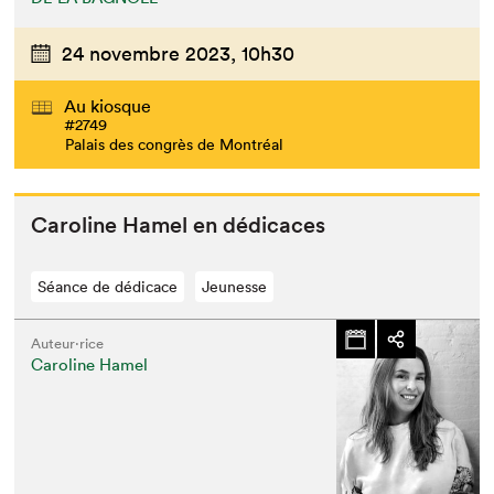
24 novembre 2023,
10h30
Au kiosque
#2749
Palais des congrès de Montréal
Car­o­line Hamel en dédicaces
Séance de dédicace
Jeunesse
Auteur·rice
Caroline Hamel