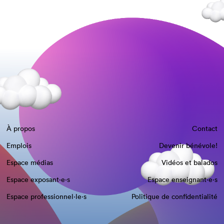
À propos
Contact
Emplois
Devenir bénévole!
Espace médias
Vidéos et balados
Espace exposant·e⋅s
Espace enseignant·e⋅s
Espace professionnel·le⋅s
Politique de confidentialité