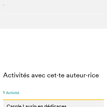
.
Activités avec cet·te auteur·rice
1
Activité
Car­ole Lau­rin en dédicaces