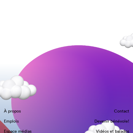
À propos
Contact
Emplois
Devenir bénévole!
Espace médias
Vidéos et balados