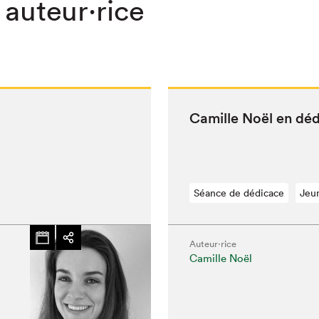
 auteur·rice
Camille Noël en dé
Séance de dédicace
Jeu
Auteur·rice
Camille Noël
chez-vous?