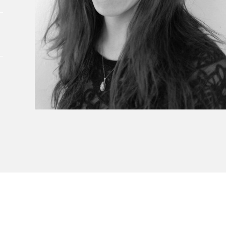
À propos du Salon
Liste des exposant·e·s
Liste des auteur·rice·s