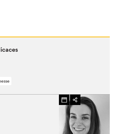
dicaces
nesse