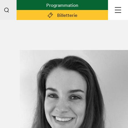
Programmation
Billetterie
Liens pratiques
Plan du Salon
Préparer sa visite
Partenaires
Espace médias
Espace exposant·e·s
Espace enseignant·e·s
Espace participant⋅e⋅s
Espace Salon dans la ville
Espace bénévoles
Devenir bénévole