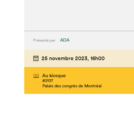
ADA
Présenté par
25 novembre 2023,
16h00
Au kiosque
#2137
Palais des congrès de Montréal