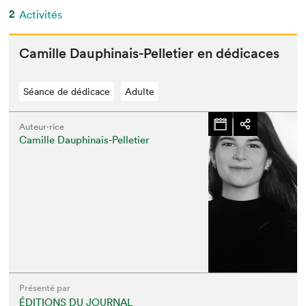
2
Activités
Camille Dauphi­nais-Pel­leti­er en dédicaces
Séance de dédicace
Adulte
Auteur·rice
Camille Dauphinais-Pelletier
Présenté par
ÉDITIONS DU JOURNAL