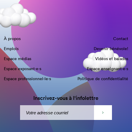
À propos
Contact
Emplois
Devenir bénévole!
Espace médias
Vidéos et balados
Espace exposant·e⋅s
Espace enseignant·e⋅s
Espace professionnel·le⋅s
Politique de confidentialité
Inscrivez-vous à l'infolettre