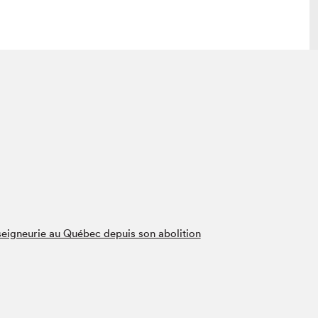
lais
Salon dans la ville et en ligne
tion
Programmation dans la ville
colaires Hydro-Québec
Programmation en ligne
Vidéos et balados
xposant·e·s
teur·rice·s
 seigneurie au Québec depuis son abolition