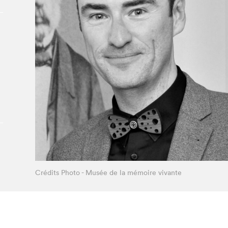
À propos du Salon
Liste des exposant·e·s
Liste des auteur·rice·s
Crédits Photo - Musée de la mémoire vivante