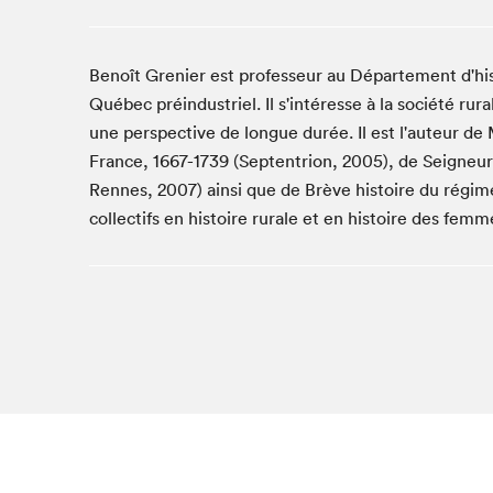
Café La Presse
Espace Côte-des-Neiges
Benoît Grenier est professeur au Département d'hist
Espace jeunesse présenté par Desjardins
Québec préindustriel. Il s'intéresse à la société rura
Espace Zines
une perspective de longue durée. Il est l'auteur d
La lecture en cadeau
France, 1667-1739 (Septentrion, 2005), de Seigneur
Le grand jeu de lecture à voix haute du Salon du livre
de Montréal
Rennes, 2007) ainsi que de Brève histoire du régime 
Lettres québécoises au Salon
collectifs en histoire rurale et en histoire des femm
Louisiane enracinée et branchée
Mur des illustrateur·rice·s
SLM PRO
Zone Manga