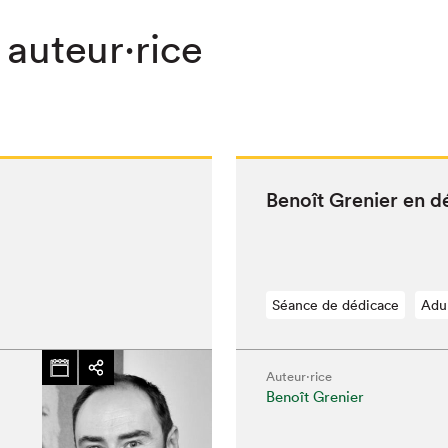
 auteur·rice
Benoît Gre­nier en 
Séance de dédicace
Adu
Auteur·rice
chez-vous?
Benoît Grenier