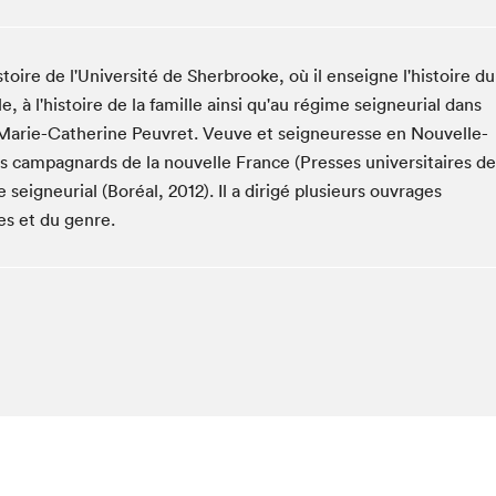
Espace ado | Lis-moi MTL
Espace des tout-petits
oire de l'Université de Sherbrooke, où il enseigne l'histoire du
Espace Radio-Canada
le, à l'histoire de la famille ainsi qu'au régime seigneurial dans
La cabane à culture
e Marie-Catherine Peuvret. Veuve et seigneuresse en Nouvelle-
La Maison des libraires
s campagnards de la nouvelle France (Presses universitaires de
Le Salon dans ta classe
seigneurial (Boréal, 2012). Il a dirigé plusieurs ouvrages
Liseur Public
es et du genre.
Matinées scolaires Hydro-Québec
Narra
Vitrine du Festival littéraire international Metropolis
bleu au SLM