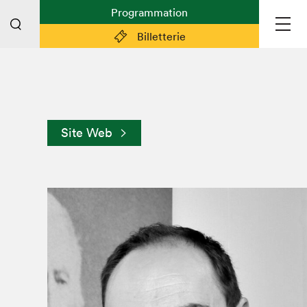
Programmation
Billetterie
Liens pratiques
Plan du Salon
Site Web
Préparer sa visite
Partenaires
Espace médias
Espace exposant·e·s
Espace enseignant·e·s
Espace participant⋅e⋅s
Espace Salon dans la ville
Espace bénévoles
Devenir bénévole