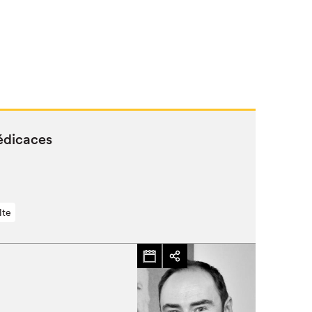
dédicaces
lte