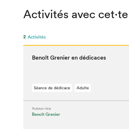
Activités avec cet·te
2
Activités
Benoît Gre­nier en dédicaces
Séance de dédicace
Adulte
Auteur·rice
Que cher
Benoît Grenier