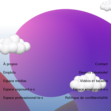
À propos
Contact
Emplois
Devenir bénévole!
Espace médias
Vidéos et balados
Espace exposant·e⋅s
Espace enseignant·e⋅s
Espace professionnel·le⋅s
Politique de confidentialité