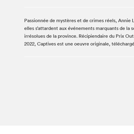
Café La Presse
Espace Côte-des-Neiges
Passionnée de mystères et de crimes réels, Annie L
Espace jeunesse présenté par Desjardins
elles s’attardent aux événements marquants de la sc
Espace Zines
irrésolues de la province. Récipiendaire du Prix O
La lecture en cadeau
2022, Captives est une oeuvre originale, téléchargé
Le grand jeu de lecture à voix haute du Salon du livre
de Montréal
Lettres québécoises au Salon
Louisiane enracinée et branchée
Mur des illustrateur·rice·s
SLM PRO
Zone Manga