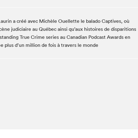
Espace ado | Lis-moi MTL
Espace des tout-petits
aurin a créé avec Michèle Ouellette le balado Captives, où
Espace Radio-Canada
ène judiciaire au Québec ainsi qu’aux histoires de disparitions
La cabane à culture
utstanding True Crime series au Canadian Podcast Awards en
La Maison des libraires
e plus d’un million de fois à travers le monde
Le Salon dans ta classe
Liseur Public
Matinées scolaires Hydro-Québec
Narra
Vitrine du Festival littéraire international Metropolis
bleu au SLM