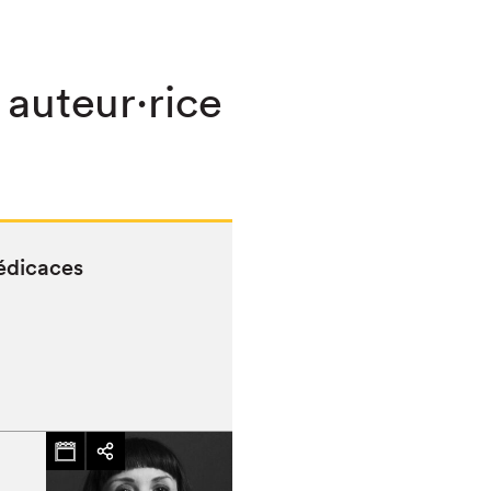
 auteur·rice
dédicaces
chez-vous?