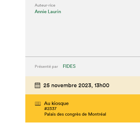
Auteur·rice
Annie Laurin
FIDES
Présenté par
25 novembre 2023,
13h00
Au kiosque
#2337
Palais des congrès de Montréal