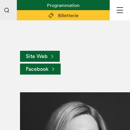
Programmation
Billetterie
Liens pratiques
Plan du Salon
Site Web
Préparer sa visite
Facebook
Partenaires
Espace médias
Espace exposant·e·s
Espace enseignant·e·s
Espace participant⋅e⋅s
Espace Salon dans la ville
Espace bénévoles
Devenir bénévole