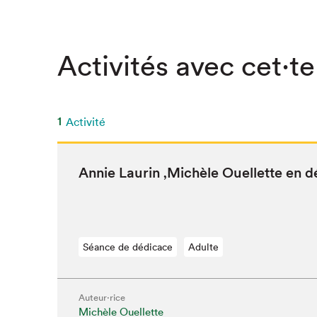
Activités avec cet·te
1
Activité
Annie Lau­rin
‚
Michèle Ouel­lette en 
Séance de dédicace
Adulte
Que cher
Auteur·rice
Michèle Ouellette