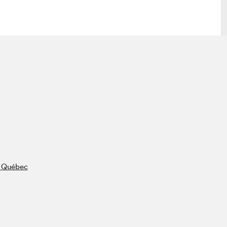
lais
Salon dans la ville et en ligne
tion
Programmation dans la ville
colaires Hydro-Québec
Programmation en ligne
Vidéos et balados
xposant·e·s
teur·rice·s
u Québec