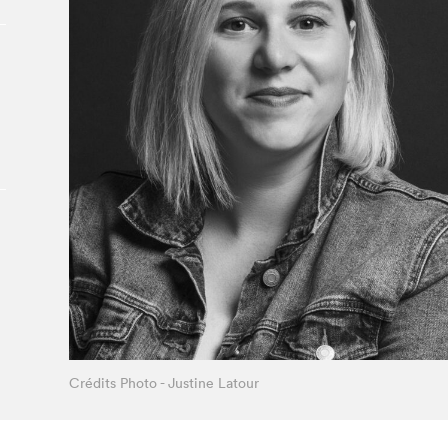
À propos du Salon
Liste des exposant·e·s
Liste des auteur·rice·s
Crédits Photo - Justine Latour