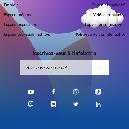
Emplois
Devenir bénévole!
Espace médias
Vidéos et balados
Espace exposant·e⋅s
Espace enseignant·e⋅s
Espace professionnel·le⋅s
Politique de confidentialité
Inscrivez-vous à l'infolettre