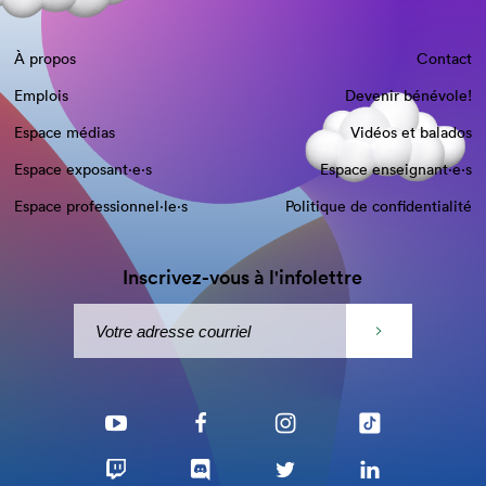
À propos
Contact
Emplois
Devenir bénévole!
Espace médias
Vidéos et balados
Espace exposant·e⋅s
Espace enseignant·e⋅s
Espace professionnel·le⋅s
Politique de confidentialité
Inscrivez-vous à l'infolettre