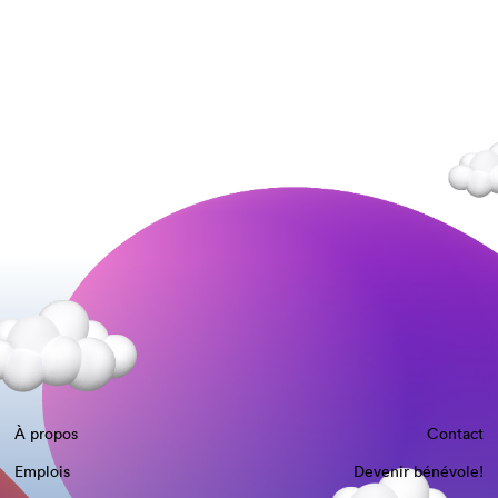
À propos
Contact
Emplois
Devenir bénévole!