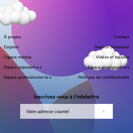
À propos
Contact
Emplois
Devenir bénévole!
Espace médias
Vidéos et balados
Espace exposant·e⋅s
Espace enseignant·e⋅s
Espace professionnel·le⋅s
Politique de confidentialité
Inscrivez-vous à l'infolettre