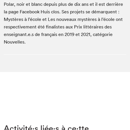
Polar, noir et blanc depuis plus de dix ans et il est der­rière
la page Face­book Huis clos. Ses pro­jets se démar­quent :
Mys­tères à l’école et Les nou­veaux mys­tères à l’école ont
respec­tive­ment été final­istes aux Prix lit­téraires des
enseignant.e.s de français en
2019
et
2021
, caté­gorie
Nouvelles.
Activité⋅s liée⋅s à ce⋅tte