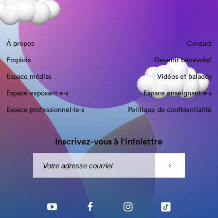
À propos
Contact
Emplois
Devenir bénévole!
Espace médias
Vidéos et balados
Espace exposant·e⋅s
Espace enseignant·e⋅s
Espace professionnel·le⋅s
Politique de confidentialité
Inscrivez-vous à l'infolettre