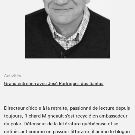
Espace médias
Activités
Grand entretien avec José Rodrigues dos Santos
Directeur d’école à la retraite, pas­sion­né de lec­ture depuis
tou­jours, Richard Migneault s’est recy­clé en ambas­sadeur
du polar. Défenseur de la lit­téra­ture québé­coise et se
définis­sant comme un passeur lit­téraire, il ani­me le blogue