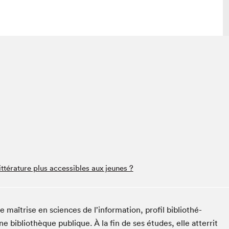
lais
Salon dans la ville et en ligne
tion
Programmation dans la ville
colaires Hydro-Québec
Programmation en ligne
Vidéos et balados
xposant·e·s
teur·rice·s
ttérature plus accessibles aux jeunes ?
e maîtrise en sci­ences de l’information, pro­fil bib­lio­thé­
 bib­lio­thèque publique. À la fin de ses études, elle atter­rit