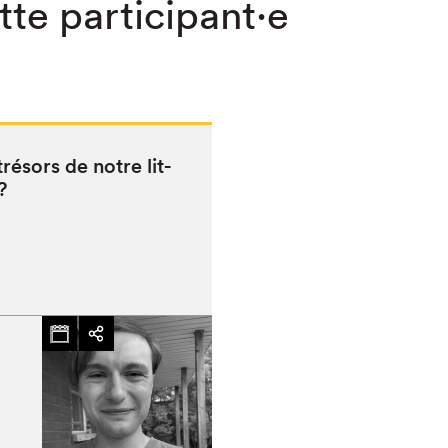
⋅tte participant⋅e
ré­sors de notre lit­
?
chez-vous?