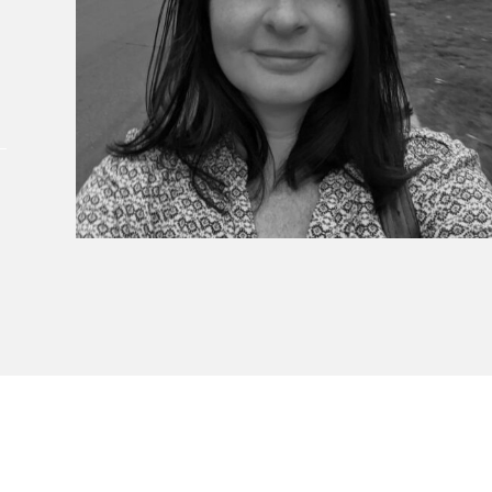
À propos du Salon
Liste des exposant·e·s
Liste des auteur·rice·s