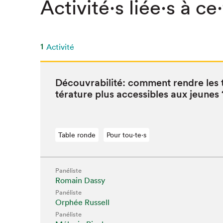
Activité⋅s liée⋅s à ce
1
Activité
Décou­vra­bil­ité: com­ment ren­dre les t
téra­ture plus acces­si­bles aux jeunes 
Table ronde
Pour tou⋅te⋅s
Panéliste
Que cher
Romain Dassy
Panéliste
Orphée Russell
Panéliste