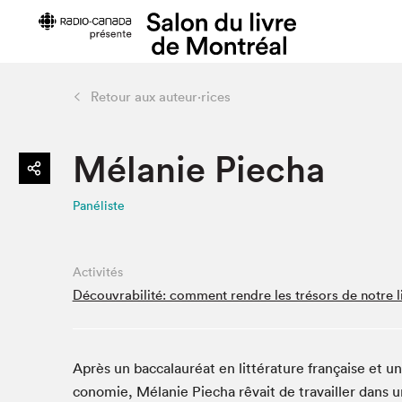
Retour aux auteur·rices
Préparer sa visite
Salon au Pa
Mélanie Piecha
Horaires et tarifs
Programma
Plan du Salon
Matinées s
Panéliste
Se rendre au Salon
SLM PRO
Accessibilité
Liste des e
Restauration
Liste des au
Activités
Code de conduite
Découvrabilité: comment rendre les trésors de notre li
Après un bac­calau­réat en lit­téra­ture française et un
Projets partenaires
conomie, Mélanie Piecha rêvait de tra­vailler dans une