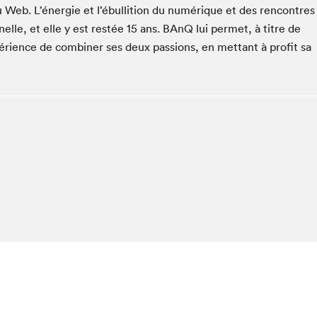
 Web. L’énergie et l’ébullition du numérique et des ren­con­tres
Espace ado | Lis-moi MTL
n­nelle, et elle y est restée
15
ans. BAnQ lui per­met, à titre de
Espace des tout-petits
ri­ence de com­bin­er ses deux pas­sions, en met­tant à prof­it sa
Espace Radio-Canada
La cabane à culture
La Maison des libraires
Le Salon dans ta classe
Liseur Public
Matinées scolaires Hydro-Québec
Narra
Vitrine du Festival littéraire international Metropolis
bleu au SLM