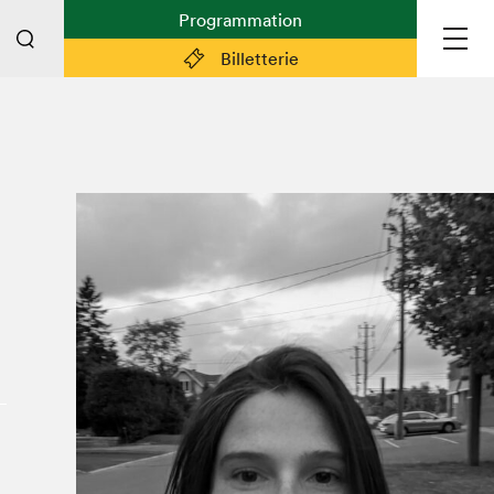
Programmation
Billetterie
Liens pratiques
Plan du Salon
Préparer sa visite
Partenaires
Espace médias
Espace exposant·e·s
Espace enseignant·e·s
Espace participant⋅e⋅s
Espace Salon dans la ville
Espace bénévoles
Devenir bénévole