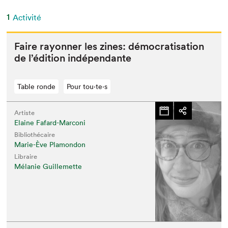
1
Activité
Faire ray­on­ner les zines: démoc­ra­ti­sa­tion
de l’édition indépendante
Table ronde
Pour tou⋅te⋅s
Artiste
Elaine Fafard-Marconi
Bibliothécaire
Marie-Ève Plamondon
Libraire
Mélanie Guillemette