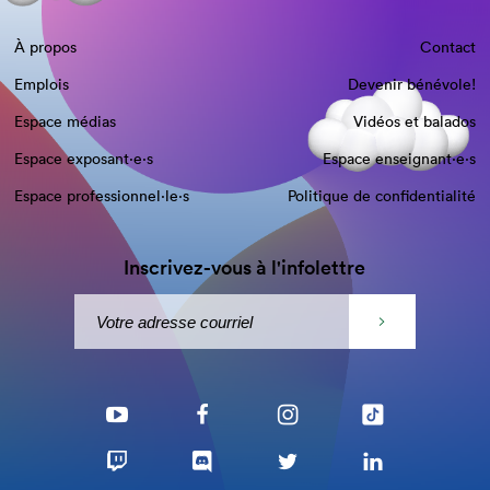
À propos
Contact
Emplois
Devenir bénévole!
Espace médias
Vidéos et balados
Espace exposant·e⋅s
Espace enseignant·e⋅s
Espace professionnel·le⋅s
Politique de confidentialité
Inscrivez-vous à l'infolettre