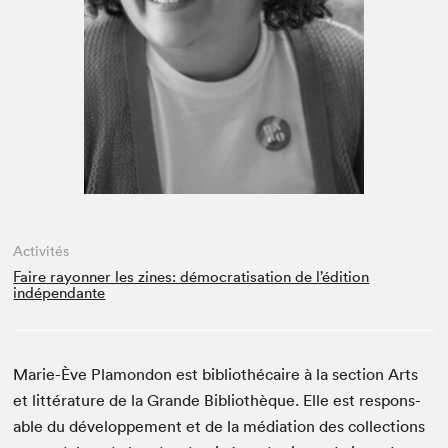
Espace médias
Activités
Faire rayonner les zines: démocratisation de l’édition
indépendante
Marie-Ève Pla­m­on­don est bib­lio­thé­caire à la sec­tion Arts
et lit­téra­ture de la Grande Bib­lio­thèque. Elle est respon­s­
able du développe­ment et de la médi­a­tion des col­lec­tions