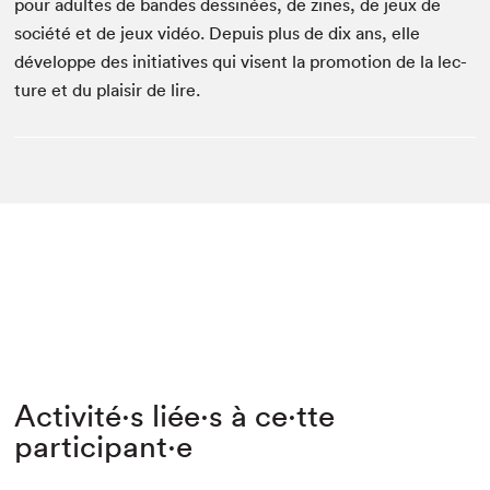
pour adultes de ban­des dess­inées, de zines, de jeux de
société et de jeux vidéo. Depuis plus de dix ans, elle
développe des ini­tia­tives qui visent la pro­mo­tion de la lec­
ture et du plaisir de lire.
Activité⋅s liée⋅s à ce⋅tte
participant⋅e