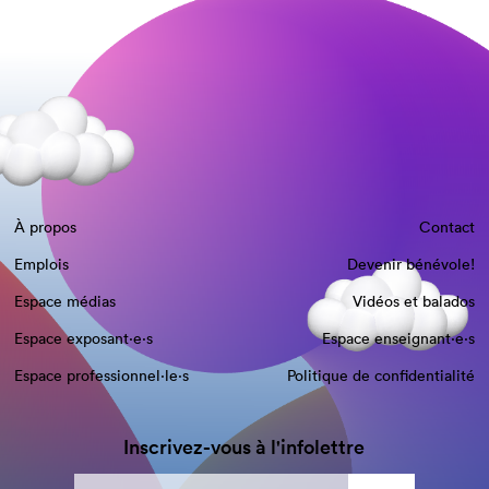
À propos
Contact
Emplois
Devenir bénévole!
Espace médias
Vidéos et balados
Espace exposant·e⋅s
Espace enseignant·e⋅s
Espace professionnel·le⋅s
Politique de confidentialité
Inscrivez-vous à l'infolettre