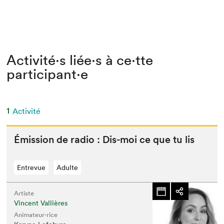
Activité⋅s liée⋅s à ce⋅tte
participant⋅e
1
Activité
Émis­sion de radio : Dis-moi ce que tu lis
Entrevue
Adulte
Artiste
Vincent Vallières
Animateur⋅rice