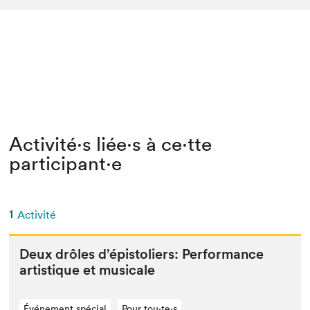
Activité⋅s liée⋅s à ce⋅tte
participant⋅e
1
Activité
Deux drôles d’épis­toliers: Per­for­mance
artis­tique et musicale
Événement spécial
Pour tou⋅te⋅s