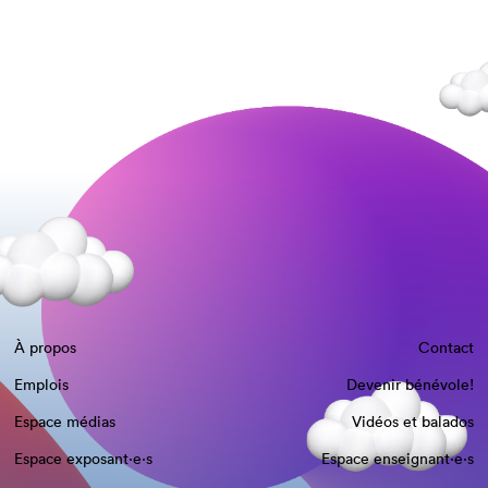
À propos
Contact
Emplois
Devenir bénévole!
Espace médias
Vidéos et balados
Espace exposant·e⋅s
Espace enseignant·e⋅s