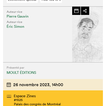
Auteur·rice
Pierre Gauvin
Auteur·rice
Éric Simon
Présenté par
MOULT ÉDITIONS
26 novembre 2023,
14h00
Espace Zines
#1525
Palais des congrès de Montréal