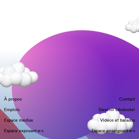
À propos
Contact
Emplois
Devenir bénévole!
Espace médias
Vidéos et balados
Espace exposant·e⋅s
Espace enseignant·e⋅s