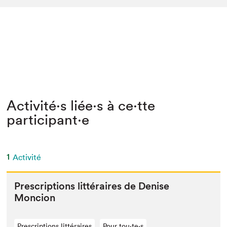
Activité⋅s liée⋅s à ce⋅tte
participant⋅e
1
Activité
Pre­scrip­tions lit­téraires de Denise
Moncion
Prescriptions littéraires
Pour tou⋅te⋅s