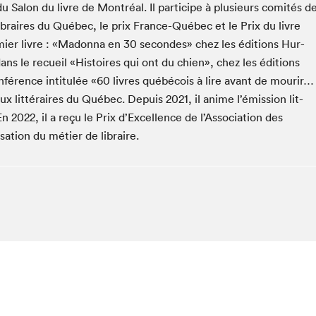
 Salon du livre de Mon­tréal. Il par­ticipe à plusieurs comités d
Espace ado | Lis-moi MTL
s libraires du Québec, le prix France-Québec et le Prix du livre
Espace des tout-petits
mier livre : «Madon­na en
30
sec­on­des» chez les édi­tions Hur­
Espace Radio-Canada
ans le recueil «His­toires qui ont du chien», chez les édi­tions
La cabane à culture
érence inti­t­ulée «
60
livres québé­cois à lire avant de mourir…
La Maison des libraires
ieux lit­téraires du Québec. Depuis
2021
, il ani­me l’émission lit­
Le Salon dans ta classe
 En
2022
, il a reçu le Prix d’Ex­cel­lence de l’As­so­ci­a­tion des
sa­tion du méti­er de libraire.
Liseur Public
Matinées scolaires Hydro-Québec
Narra
Vitrine du Festival littéraire international Metropolis
bleu au SLM