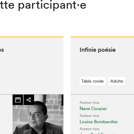
⋅tte participant⋅e
es
Infinie poésie
Table ronde
Adulte
Auteur·rice
chez-vous?
Nane Couzier
Auteur·rice
Louise Bombardier
Auteur·rice