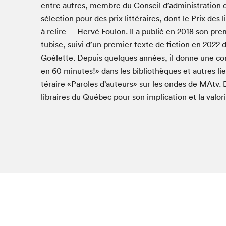
entre autres, mem­bre du Con­seil d’administration du
Café La Presse
sélec­tion pour des prix lit­téraires, dont le Prix de
Espace Côte-des-Neiges
à relire — Hervé Foulon. Il a pub­lié en
2018
son pre­
Espace jeunesse présenté par Desjardins
tubise, suivi d’un pre­mier texte de fic­tion en
2022
d
Espace Zines
Goélette. Depuis quelques années, il donne une con­f
La lecture en cadeau
en
60
min­utes!» dans les bib­lio­thèques et autres l
Le grand jeu de lecture à voix haute du Salon du livre
téraire «Paroles d’auteurs» sur les ondes de MAtv.
de Montréal
libraires du Québec pour son impli­ca­tion et la val­ori­
Lettres québécoises au Salon
Louisiane enracinée et branchée
Mur des illustrateur·rice·s
SLM PRO
Zone Manga