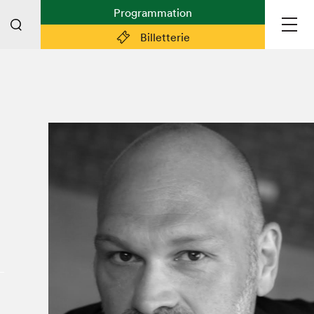
Programmation
Billetterie
Liens pratiques
Plan du Salon
Préparer sa visite
Partenaires
Espace médias
Espace exposant·e·s
Espace enseignant·e·s
Espace participant⋅e⋅s
Espace Salon dans la ville
Espace bénévoles
Devenir bénévole