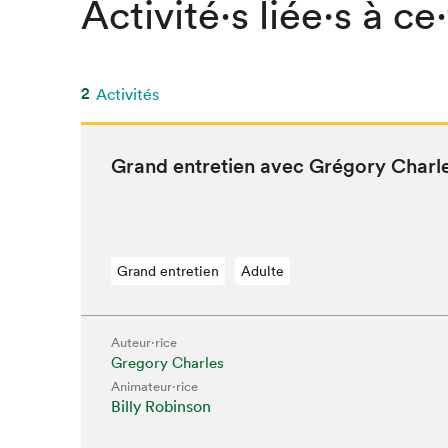
Activité⋅s liée⋅s à ce
2
Activités
Grand entre­tien avec Gré­go­ry Charl
Grand entretien
Adulte
Auteur·rice
Que cher
Gregory Charles
Animateur⋅rice
Billy Robinson