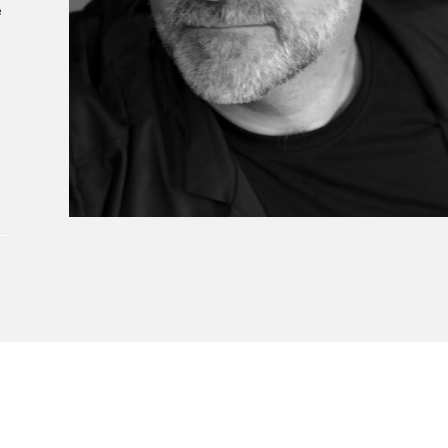
e
À propos du Salon
Liste des exposant·e·s
Liste des auteur·rice·s