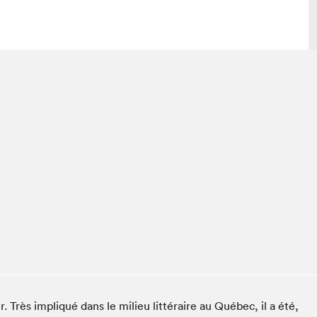
lais
Salon dans la ville et en ligne
tion
Programmation dans la ville
colaires Hydro-Québec
Programmation en ligne
Vidéos et balados
xposant·e·s
teur·rice·s
eur. Très impliqué dans le milieu lit­téraire au Québec, il a été,