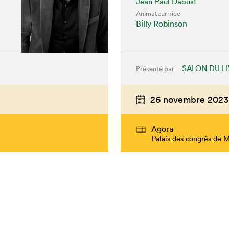
Jean-Paul Daoust
Animateur⋅rice
Billy Robinson
SALON DU L
Présenté par
26 novembre 2023
Agora
Palais des congrès de 