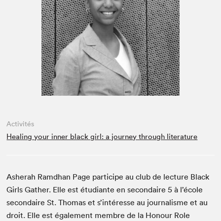
Espace médias
Activités
Healing your inner black girl: a journey through literature
Asher­ah Ramd­han Page par­ticipe au club de lec­ture Black
Girls Gath­er. Elle est étu­di­ante en sec­ondaire
5
à l’é­cole
sec­ondaire St. Thomas et s’in­téresse au jour­nal­isme et au
droit. Elle est égale­ment mem­bre de la Hon­our Role