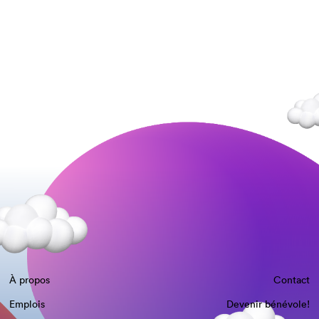
À propos
Contact
Emplois
Devenir bénévole!