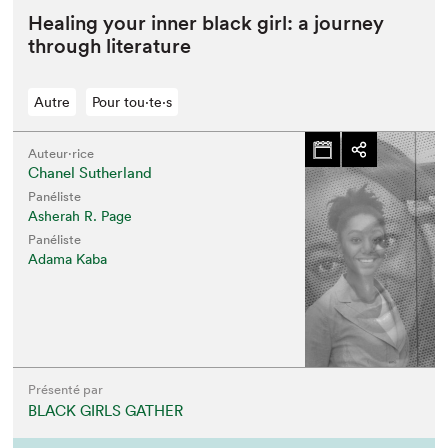
Heal­ing your inner black girl: a jour­ney
through literature
Autre
Pour tou⋅te⋅s
Auteur·rice
Chanel Sutherland
Panéliste
Asherah R. Page
Panéliste
Adama Kaba
Présenté par
BLACK GIRLS GATHER