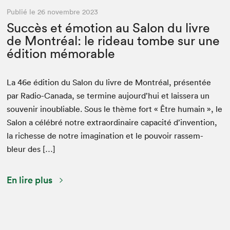
Publié le 26 novembre 2023
Succès et émotion au Salon du livre
de Montréal: le rideau tombe sur une
édition mémorable
La
46
e
édi­tion du Salon du livre de Mon­tréal, présen­tée
par Radio-Cana­da, se ter­mine aujour­d’hui et lais­sera un
sou­venir inou­bli­able. Sous le thème fort « Être humain », le
Salon a célébré notre extra­or­di­naire capac­ité d’in­ven­tion,
la richesse de notre imag­i­na­tion et le pou­voir rassem­
bleur des […]
En lire plus