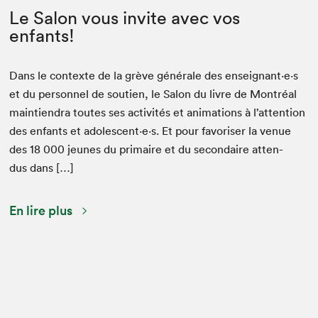
Le Salon vous invite avec vos
enfants!
Dans le con­texte de la grève générale des enseignant⋅e⋅s
et du per­son­nel de sou­tien, le Salon du livre de Mon­tréal
main­tien­dra toutes ses activ­ités et ani­ma­tions à l’attention
des enfants et adolescent⋅e⋅s. Et pour favoris­er la venue
des
18
000
jeunes du pri­maire et du sec­ondaire atten­
dus dans […]
En lire plus