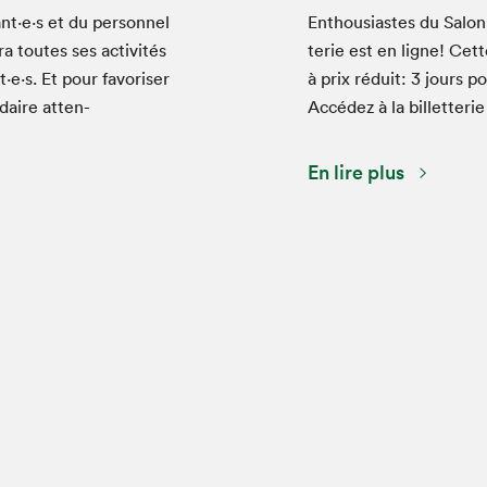
t⋅e⋅s et du per­son­nel
Ent­hou­si­astes du Salon
ra toutes ses activ­ités
terie est en ligne! Cett
⋅e⋅s. Et pour favoris­er
à prix réduit:
3
jours po
daire atten­
Accédez à la billetterie
En lire plus