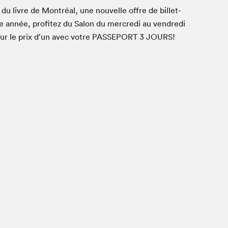
 du livre de Mon­tréal, une nou­velle offre de bil­let­
e année, prof­itez du Salon du mer­cre­di au ven­dre­di
ur le prix d’un avec votre
PASSE­PORT
3
JOURS
!