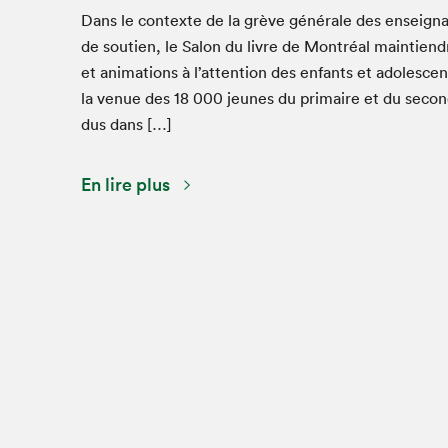
Dans le con­texte de la grève générale des enseignan
de sou­tien, le Salon du livre de Mon­tréal main­tien­d
et ani­ma­tions à l’attention des enfants et adolescent
la venue des
18
000
jeunes du pri­maire et du sec­on
dus dans […]
En lire plus