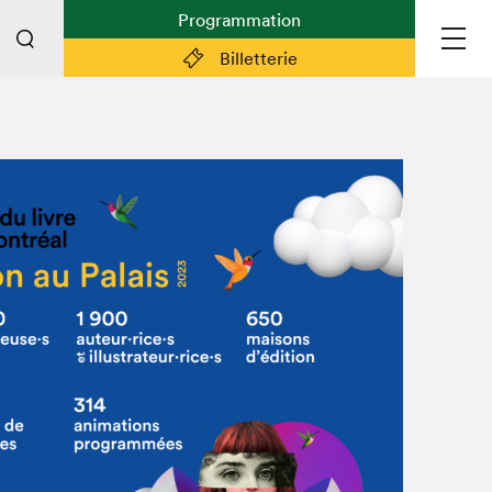
Programmation
Billetterie
Liens pratiques
Plan du Salon
Préparer sa visite
Partenaires
Espace médias
Espace exposant·e·s
Espace enseignant·e·s
Espace participant⋅e⋅s
Espace Salon dans la ville
Espace bénévoles
Devenir bénévole