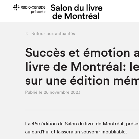
Retour aux actualités
Préparer sa visite
Salon au Pa
Succès et émotion 
Horaires et tarifs
Programma
livre de Montréal: l
Plan du Salon
Matinées s
Se rendre au Salon
SLM PRO
sur une édition mé
Accessibilité
Liste des e
Restauration
Publié le 26 novembre 2023
Liste des au
Code de conduite
La 46e édition du Salon du livre de Montréal, prés
Projets partenaires
aujourd'hui et laissera un souvenir inoubliable.