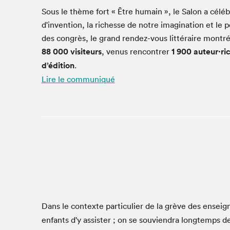
Café La Presse
Sous le thème fort « Être humain », le Salon a célé
Espace Côte-des-Neiges
d'invention, la richesse de notre imagination et le 
Espace jeunesse présenté par Desjardins
des congrès, le grand rendez-vous littéraire montréa
Espace Zines
88 000 visiteurs
, venus rencontrer
1 900 auteur·ri
La lecture en cadeau
d’édition
.
Le grand jeu de lecture à voix haute du Salon du livre
Lire le communiqué
de Montréal
Lettres québécoises au Salon
Louisiane enracinée et branchée
Mur des illustrateur·rice·s
SLM PRO
Zone Manga
Dans le contexte particulier de la grève des enseign
enfants d'y assister ; on se souviendra longtemps d