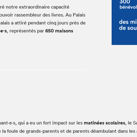
Espace ado | Lis-moi MTL
bré notre extraordinaire capacité
Espace des tout-petits
pouvoir rassembleur des livres. Au Palais
Espace Radio-Canada
lais a attiré pendant cinq jours près de
La cabane à culture
ce·s
, représentés par
650 maisons
La Maison des libraires
Le Salon dans ta classe
Liseur Public
Matinées scolaires Hydro-Québec
Narra
Vitrine du Festival littéraire international Metropolis
bleu au SLM
ant·e·s, qui a eu un fort impact sur les
matinées scolaires
, le 
e la foule de grands-parents et de parents déambulant dans les 