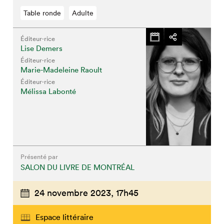
Table ronde
Adulte
Éditeur·rice
Lise Demers
Éditeur·rice
Marie-Madeleine Raoult
Éditeur·rice
Mélissa Labonté
Présenté par
SALON DU LIVRE DE MONTRÉAL
24 novembre 2023,
17h45
Espace littéraire