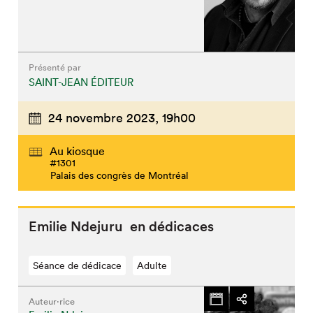
Présenté par
SAINT-JEAN ÉDITEUR
24 novembre 2023,
19h00
Au kiosque
#1301
Palais des congrès de Montréal
Emilie Ndejuru en dédicaces
Séance de dédicace
Adulte
Auteur·rice