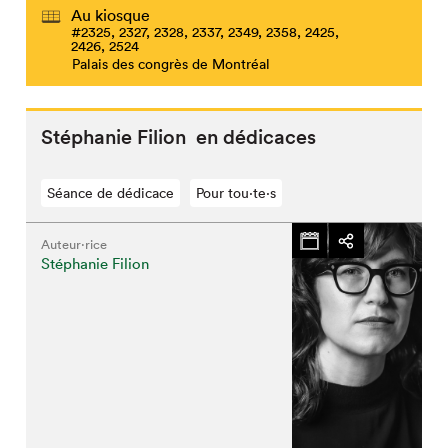
Au kiosque
#2325, 2327, 2328, 2337, 2349, 2358, 2425,
2426, 2524
Palais des congrès de Montréal
Stéphanie Filion en dédicaces
Séance de dédicace
Pour tou⋅te⋅s
Auteur·rice
Stéphanie Filion