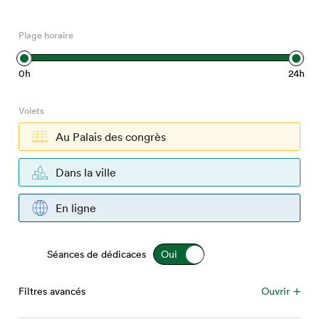
Espace médias
Plage horaire
0h
24h
Volets
Au Palais des congrès
Dans la ville
En ligne
Séances de dédicaces
Filtres avancés
Ouvrir