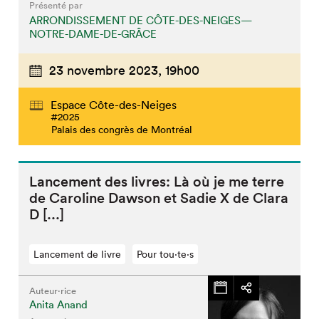
Présenté par
ARRONDISSEMENT DE CÔTE-DES-NEIGES—
NOTRE-DAME-DE-GRÂCE
23 novembre 2023,
19h00
Espace Côte-des-Neiges
#2025
Palais des congrès de Montréal
Lancement des livres: Là où je me terre
de Caroline Dawson et Sadie X de Clara
D [...]
Lancement de livre
Pour tou⋅te⋅s
Auteur·rice
Anita Anand