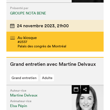
Présenté par
GROUPE NOTA BENE
24 novembre 2023,
21h00
Au kiosque
#2337
Palais des congrès de Montréal
Grand entretien avec Martine Delvaux
Grand entretien
Adulte
Auteur·rice
Martine Delvaux
Animateur⋅rice
Elsa Pépin