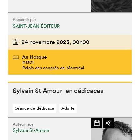
Présenté par
SAINT-JEAN ÉDITEUR
24 novembre 2023,
00h00
Au kiosque
#1301
Palais des congrès de Montréal
Sylvain St-Amour en dédicaces
Séance de dédicace
Adulte
Auteur·rice
Sylvain St-Amour