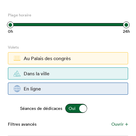
Espace médias
Plage horaire
0h
24h
Volets
Au Palais des congrès
Dans la ville
En ligne
Séances de dédicaces
Filtres avancés
Ouvrir